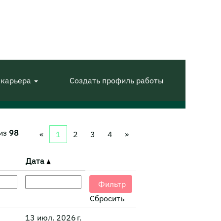
 карьера
Создать профиль работы
из
98
«
1
2
3
4
»
Дата
Сбросить
13 июл. 2026 г.