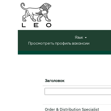
Домашняя страница
|
в LEO Phar
Результаты поиска
"".
Язык
Показать больше параметров
Просмотреть профиль вакансии
Заголовок
Order & Distribution Specialist