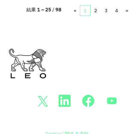
結果
1 – 25
/
98
«
1
2
3
4
»
新
新
新
新
し
し
し
し
い
い
い
い
タ
タ
タ
タ
ブ
ブ
ブ
ブ
で
で
で
で
開
開
開
開
き
き
き
き
Cookieに関する方針