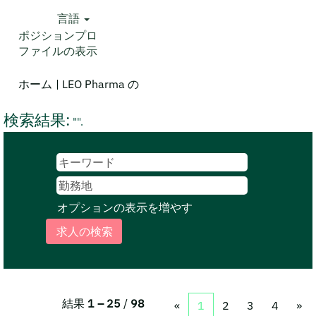
言語
ポジションプロ
ファイルの表示
(現
ホーム
|
LEO Pharma の
在
の
検索結果:
"".
ペ
ー
ジ)
オプションの表示を増やす
結果
1 – 25
/
98
«
1
2
3
4
»