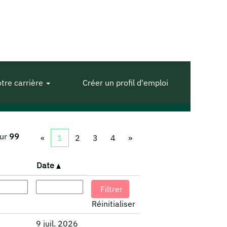
tre carrière
Créer un profil d'emploi
ur
99
«
1
2
3
4
»
Date
Réinitialiser
9 juil. 2026