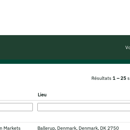
our
"".
Vo
Résultats
1 – 25
s
Lieu
an Markets
Ballerup, Denmark, Denmark, DK 2750