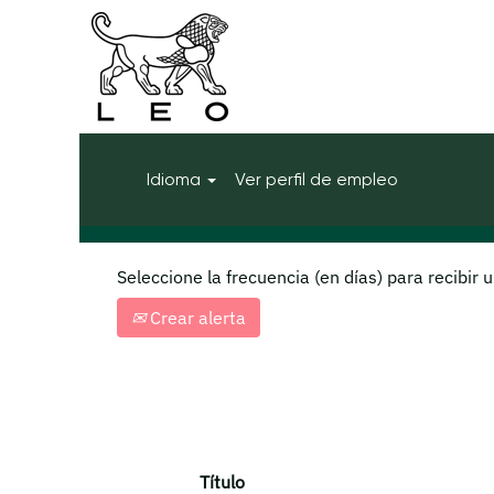
(pág
Inicio
|
Ireland en LEO Pharma
actu
Resultados de búsqueda d
Mostrar más opciones
Idioma
Ver perfil de empleo
Seleccione la frecuencia (en días) para recibir u
Crear alerta
Título