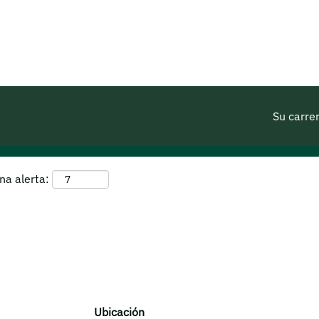
ina
al)
e
"ireland".
Su carre
na alerta:
Ubicación