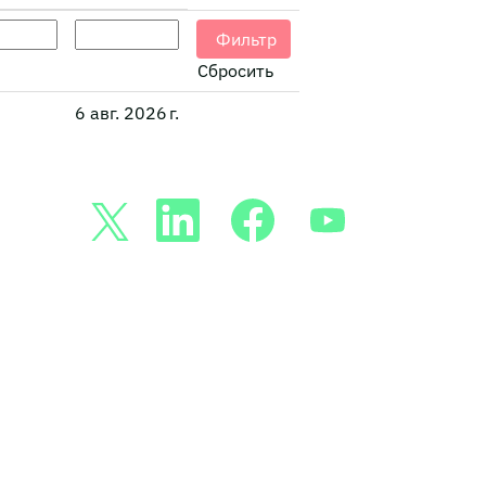
Сбросить
6 авг. 2026 г.
О
О
О
О
т
т
т
т
к
к
к
к
р
р
р
р
ы
ы
ы
ы
в
в
в
в
а
а
а
а
е
е
е
е
т
т
т
т
с
с
с
с
я
я
я
я
н
н
н
н
а
а
а
а
н
н
н
н
о
о
о
о
в
в
в
в
о
о
о