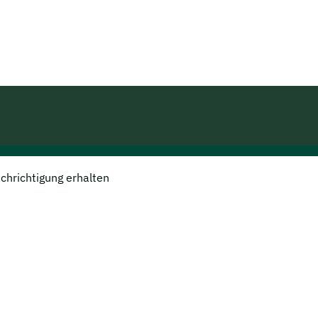
(aktuelle
a
Seite)
achrichtigung erhalten