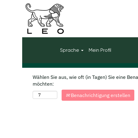
Startseite
|
Ireland bei LEO Pharm
Suchergebnisse für
"ireland".
Mehr Optionen anzeigen
Sprache
Mein Profil
Wählen Sie aus, wie oft (in Tagen) Sie eine Ben
möchten:
Benachrichtigung erstellen