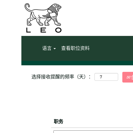
主页
|
United Kingdom 位于 LEO P
搜索结果：
"United Kingdom".
显示更多选项
语言
查看职位资料
选择接收提醒的频率（天）：
职务