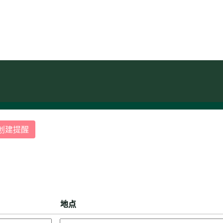
（当
harma
前
页
面）
创建提醒
地点