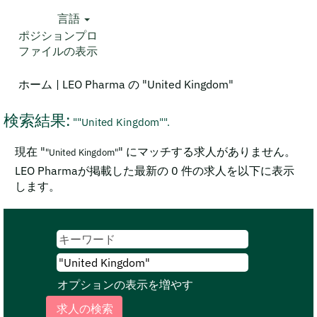
言語
ポジションプロ
ファイルの表示
(現
ホーム
|
LEO Pharma の "United Kingdom"
在
の
検索結果:
""United Kingdom"".
ペ
ー
現在 "
" にマッチする求人がありません。
"United Kingdom"
ジ)
LEO Pharmaが掲載した最新の 0 件の求人を以下に表示
します。
オプションの表示を増やす