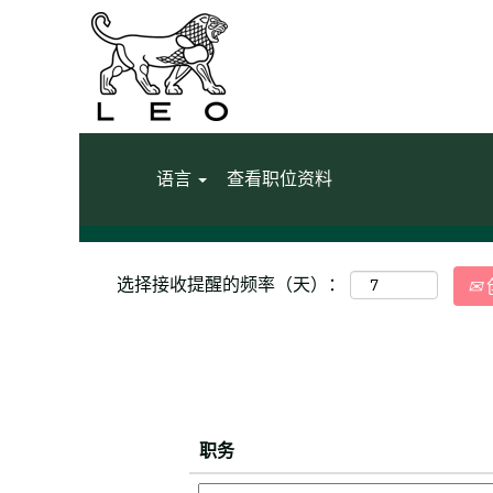
主页
|
"United Kingdom" 位于 LEO 
搜索结果：
""United Kingdom"".
显示更多选项
语言
查看职位资料
选择接收提醒的频率（天）：
职务