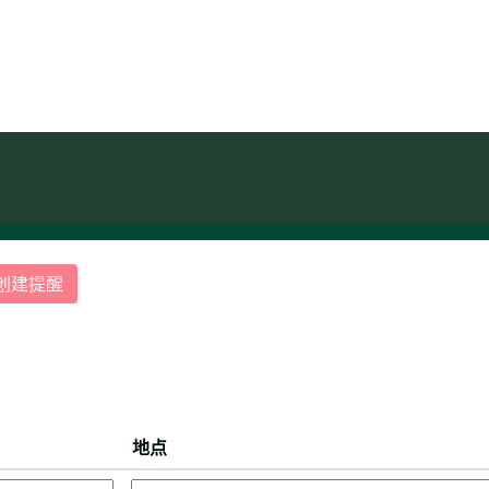
（当
Pharma
前
页
面）
创建提醒
地点