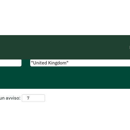
(pagina
in LEO Pharma
corrente)
d Kingdom"".
perte corrispondenti "
".
"United Kingdom"
ubblicate da LEO Pharma sono elencate di seguito.
 un avviso: