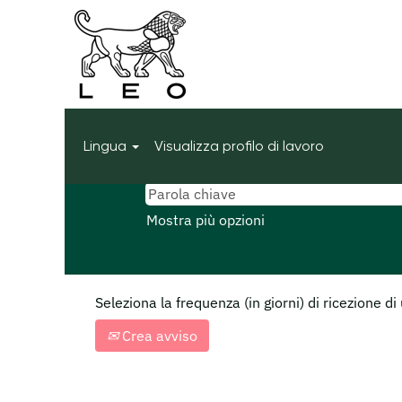
Pagina iniziale
|
"United Kingdom" 
Risultati di ricerca per
""Unite
Attualmente non ci sono posizioni a
Le 0 offerte di lavoro più recenti p
Lingua
Visualizza profilo di lavoro
Mostra più opzioni
Seleziona la frequenza (in giorni) di ricezione di
Crea avviso