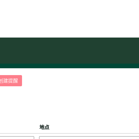
当
）
创建提醒
地点