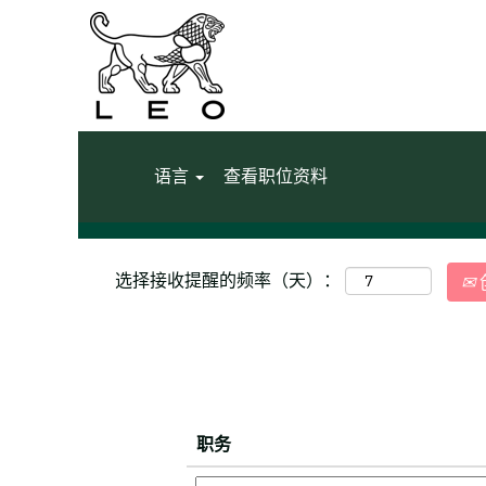
（
主页
|
Ireland 位于 LEO Pharma
前
页
搜索结果：
"ireland".
面
显示更多选项
语言
查看职位资料
选择接收提醒的频率（天）：
职务