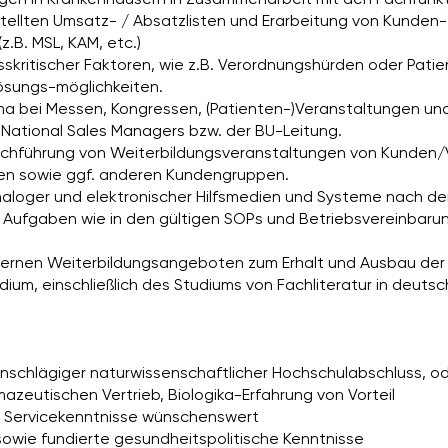
tellten Umsatz- / Absatzlisten und Erarbeitung von Kunden- 
z.B. MSL, KAM, etc.)
nesskritischer Faktoren, wie z.B. Verordnungshürden oder Pa
sungs-möglichkeiten.
a bei Messen, Kongressen, (Patienten-)Veranstaltungen u
National Sales Managers bzw. der BU-Leitung.
rchführung von Weiterbildungsveranstaltungen von Kunden/V
en sowie ggf. anderen Kundengruppen.
analoger und elektronischer Hilfsmedien und Systeme nach 
en Aufgaben wie in den gültigen SOPs und Betriebsvereinba
ternen Weiterbildungsangeboten zum Erhalt und Ausbau der e
ium, einschließlich des Studiums von Fachliteratur in deutsc
Einschlägiger naturwissenschaftlicher Hochschulabschluss, 
azeutischen Vertrieb, Biologika-Erfahrung von Vorteil
nd Servicekenntnisse wünschenswert
sowie fundierte gesundheitspolitische Kenntnisse