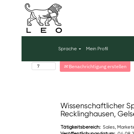
Mehr Optionen anzeigen
Wählen Sie aus, wie oft (in Tagen) Sie eine Ben
Sprache
Mein Profil
möchten:
Benachrichtigung erstellen
Wissenschaftlicher S
Recklinghausen, Gels
Tätigkeitsbereich:
Sales, Market
Veröffentlichungsdatum:
04.08.