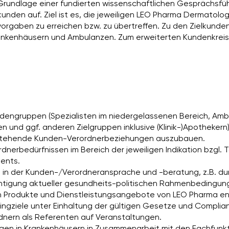
 Grundlage einer fundierten wissenschaftlichen Gesprächsfü
nden auf. Ziel ist es, die jeweiligen LEO Pharma Dermatolog
rgaben zu erreichen bzw. zu übertreffen. Zu den Zielkunde
ankenhäusern und Ambulanzen. Zum erweiterten Kundenkreis
ngruppen (Spezialisten im niedergelassenen Bereich, Ambul
 und ggf. anderen Zielgruppen inklusive (Klinik-)Apothekern)
stehende Kunden-Verordnerbeziehungen auszubauen.
dnerbedürfnissen im Bereich der jeweiligen Indikation bzgl.
ents.
 in der Kunden-/Verordneransprache und -beratung, z.B. du
chtigung aktueller gesundheits-politischen Rahmenbedingun
Produkte und Dienstleistungsangebote von LEO Pharma e
ngziele unter Einhaltung der gültigen Gesetze und Complian
nern als Referenten auf Veranstaltungen.
ungen in Krankenhäusern in Zusammenarbeit mit den Fachfunk