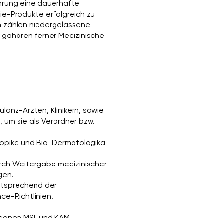
hrung eine dauerhafte
ie-Produkte erfolgreich zu
n zählen niedergelassene
 gehören ferner Medizinische
anz-Ärzten, Klinikern, sowie
, um sie als Verordner bzw.
 Topika und Bio-Dermatologika
rch Weitergabe medizinischer
gen.
ntsprechend der
ce-Richtlinien.
tionen MSL und KAM.