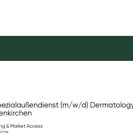
achrichtigung erhalten
pezialaußendienst (m/w/d) Dermatology
enkirchen
ing & Market Access
2026