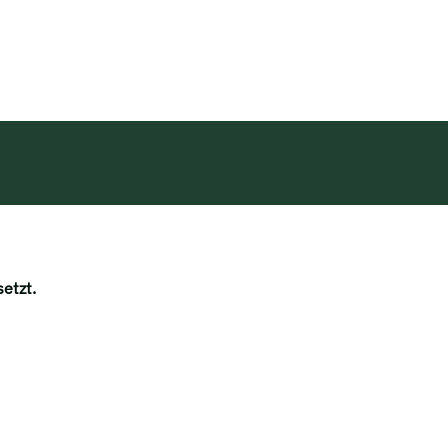
achrichtigung erhalten
setzt.