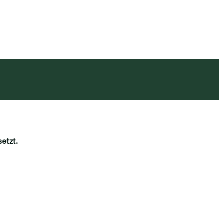
achrichtigung erhalten
setzt.